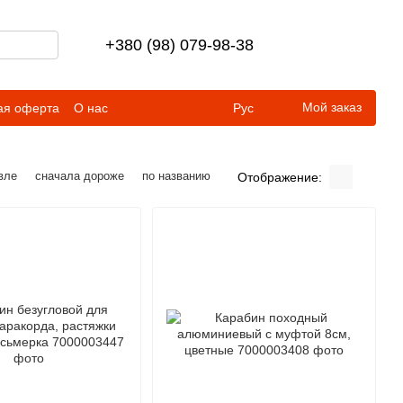
+380 (98) 079-98-38
Мой заказ
ая оферта
О нас
Рус
вле
сначала дороже
по названию
Отображение: