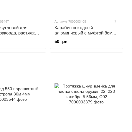
1
003447
Артикул: 7000003408
езугловой для
Карабин походный
ракорда, растяжки
алюминиевый с муфтой 8см,
осьмерка
цветные
50 грн