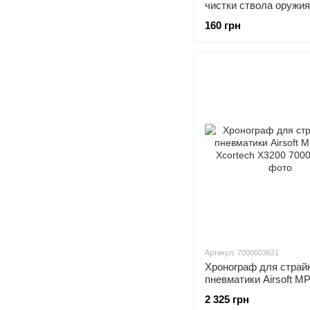
чистки ствола оружия
калибра 7.62мм, G04
160 грн
Артикул: 7000003621
Хронограф для страй
пневматики Airsoft 
Xcortech X3200
2 325 грн