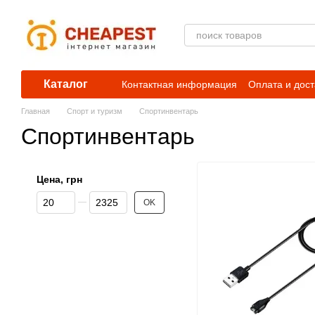
Перейти к основному контенту
Каталог
Контактная информация
Оплата и дост
Главная
Спорт и туризм
Спортинвентарь
Спортинвентарь
Цена, грн
От Цена, грн
До Цена, грн
OK