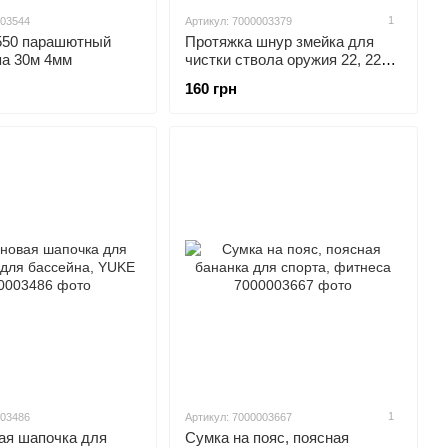
1
003544
Артикул: 7000003379
550 парашютный
Протяжка шнур змейка для
па 30м 4мм
чистки ствола оружия 22, 223
калибра 5.56мм, G02
160 грн
1
003486
Артикул: 7000003667
ая шапочка для
Сумка на пояс, поясная