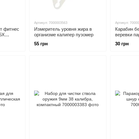
Артикул: 7000003563
Артикул: 7000
т фитнес
Измеритель уровня жира в
Карабин б
 5X
организме калипер пузомер
веревки па
палатки, в
55 грн
30 грн