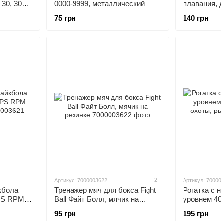
 30, 308
0000-9999, металлический
плавания,
75 грн
140 грн
2
Артикул: 7000003622
Артикул: 7000
кбола
Тренажер мяч для бокса Fight
Рогатка с 
MPS RPM
Ball Файт Болл, мячик на
уровнем 40
резинке
охоты, ры
95 грн
195 грн