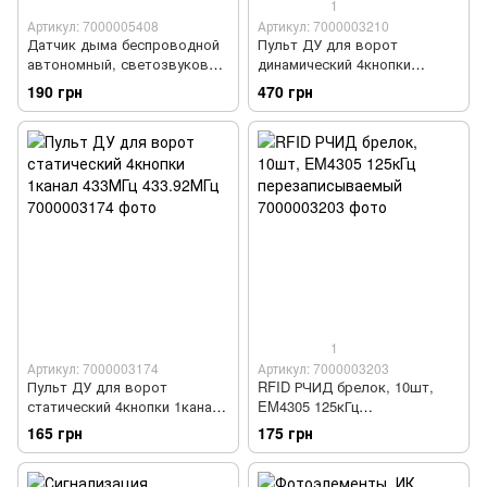
1
Артикул: 7000005408
Артикул: 7000003210
Датчик дыма беспроводной
Пульт ДУ для ворот
автономный, светозвуковая
динамический 4кнопки
сигнализация 85дБ
4канала 280-870МГц
190 грн
470 грн
мультичастотный
1
Артикул: 7000003174
Артикул: 7000003203
Пульт ДУ для ворот
RFID РЧИД брелок, 10шт,
статический 4кнопки 1канал
EM4305 125кГц
433МГц 433.92МГц
перезаписываемый
165 грн
175 грн