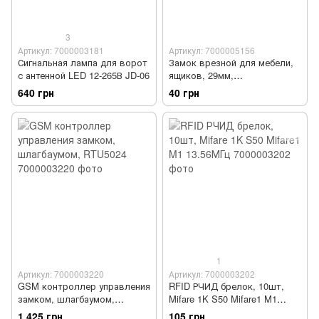
3
Артикул: 7000003181
Артикул: 7000005156
Сигнальная лампа для ворот
Замок врезной для мебели,
с антенной LED 12-265В JD-06
ящиков, 29мм,
никелированный
640 грн
40 грн
1
Артикул: 7000003220
Артикул: 7000003202
GSM контроллер управления
RFID РЧИД брелок, 10шт,
замком, шлагбаумом,
Mifare 1K S50 Mifare1 M1
RTU5024
13.56МГц
1 425 грн
105 грн