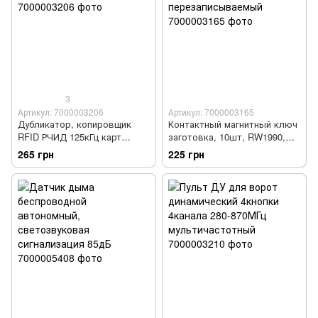
3
Артикул: 7000003206
Артикул: 7000003165
Дубликатор, копировщик
Контактный магнитный ключ
RFID РЧИД 125кГц карт
заготовка, 10шт, RW1990,
EM4100 T5577
DS1990A, перезаписываемый
265 грн
225 грн