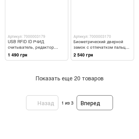
Артикул: 7000003179
Артикул: 7000003170
USB RFID ID РЧИД
Биометрический дверной
считыватель, редактор
замок с отпечатком пальца
ACR122U карт Mifare NFC
умный YRHAND
1 490 грн
2 540 грн
Показать еще 20 товаров
Назад
Вперед
1
из 3