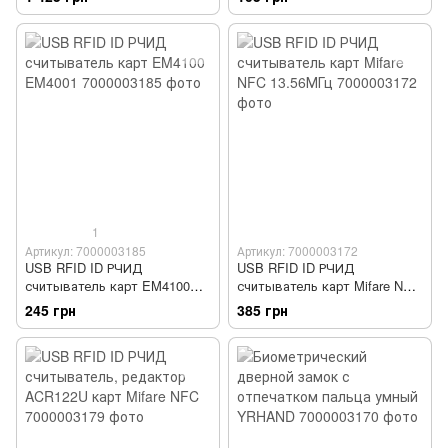
1
Артикул: 7000003185
Артикул: 7000003172
USB RFID ID РЧИД
USB RFID ID РЧИД
считыватель карт EM4100
считыватель карт Mifare NFC
EM4001
13.56МГц
245 грн
385 грн