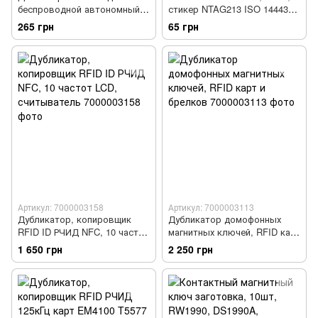
беспроводной автономный,
стикер NTAG213 ISO 14443A
сигнализация 90дБ, HH-
144байт 13.56МГц
265 грн
65 грн
LS518A
Артикул: 7000003158
Артикул: 7000003113
Дубликатор, копировщик
Дубликатор домофонных
RFID ID РЧИД NFC, 10 частот
магнитных ключей, RFID карт
LCD, считыватель
и брелков
1 650 грн
2 250 грн