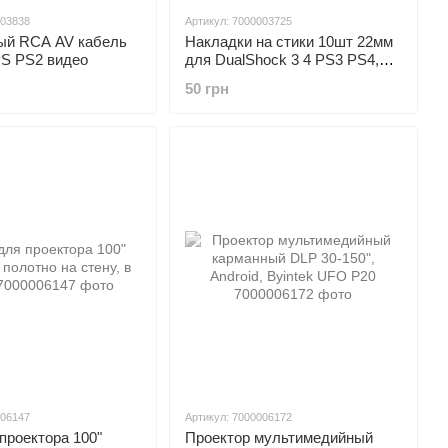
003838
Артикул: 7000003725
ый RCA AV кабель
Накладки на стики 10шт 22мм
PS PS2 видео
для DualShock 3 4 PS3 PS4,
Xbox 360
50 грн
006147
Артикул: 7000006172
проектора 100"
Проектор мультимедийный