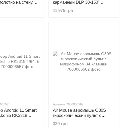
полотно на стену, в
карманный DLP 30-150",
Android, Byintek UFO P20
11 975 грн
006557
Артикул: 7000006562
 Android 11 Smart
Air Mouse аэромышь G30S
ckchip RK3318
гироскопический пульт с
6 Max
микрофоном 34 клавиши
330 грн