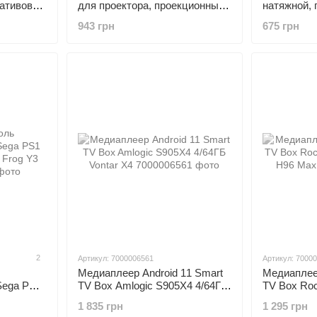
гативов
для проектора, проекционный
натяжной, 
экран, серый
тубусе
943 грн
675 грн
2
Артикул: 7000006561
Артикул: 7000
Медиаплеер Android 11 Smart
Медиаплеер
Sega PS1
TV Box Amlogic S905X4 4/64ГБ
TV Box Ro
Frog Y3
Vontar X4
4/64ГБ H9
1 835 грн
1 295 грн