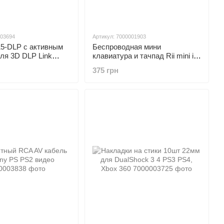
003694
Артикул: 7000001903
15-DLP с активным
Беспроводная мини
ля 3D DLP Link
клавиатура и тачпад Rii mini i8
в
c RGB-подсветкой и АКБ
375 грн