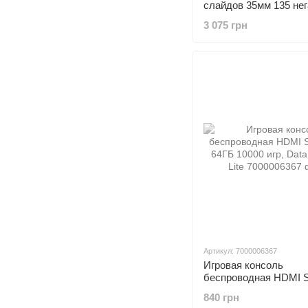
слайдов 35мм 135 не
Слайд-сканер c ЖК
3 075 грн
Артикул: 7000006367
Игровая консоль
беспроводная HDMI 
64ГБ 10000 игр, Data 
840 грн
Lite