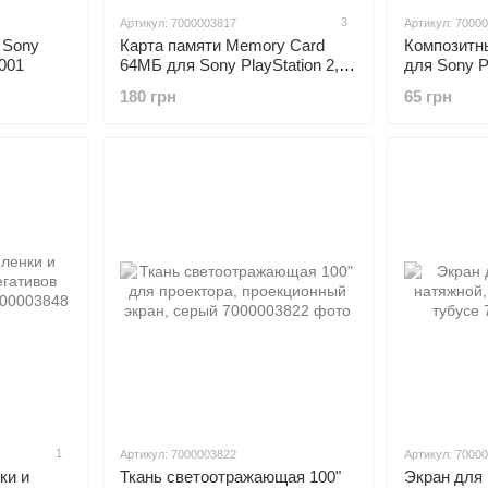
3
Артикул: 7000003817
Артикул: 7000
 Sony
Карта памяти Memory Card
Композитн
001
64МБ для Sony PlayStation 2,
для Sony 
PS2
180 грн
65 грн
1
Артикул: 7000003822
Артикул: 7000
ки и
Ткань светоотражающая 100"
Экран для 