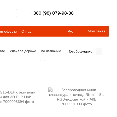
+380 (98) 079-98-38
Мой заказ
ая оферта
О нас
Рус
вле
сначала дороже
по названию
Отображение: