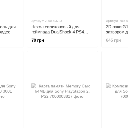
Артикул: 7000003723
Артикул: 7000
ель для
Чехол силиконовый для
3D очки G
видео
геймпада DualShock 4 PS4
затвором д
антискользящий
проекторо
70 грн
645 грн