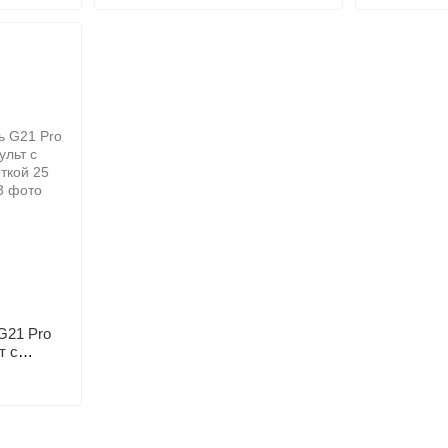
G21 Pro
т с
ой 25