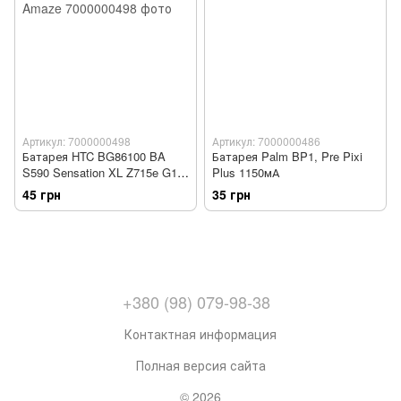
Артикул: 7000000498
Артикул: 7000000486
Батарея HTC BG86100 BA
Батарея Palm BP1, Pre Pixi
S590 Sensation XL Z715e G18
Plus 1150мА
3D X515m G17 Amaze
45 грн
35 грн
+380 (98) 079-98-38
Контактная информация
Полная версия сайта
© 2026