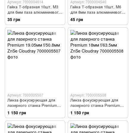
Артикул: 7000004614
Артикул: 7000004546
Гайка Т-образная 10шт, M3
Гайка Т-образная 10шт, M6
для 6мм паза алюминиевого
для 8мм паза алюминиевого
профиля 20 серии
профиля 30 серии
35 грн
45 грн
Артикул: 7000005507
Артикул: 7000005508
Линза фокусирующая для
Линза фокусирующая для
лазерного станка Premium
лазерного станка Premium
19.05мм f/50.8мм ZnSe
18мм f/63.5мм ZnSe Cloudray
1 150 грн
1 150 грн
Cloudray