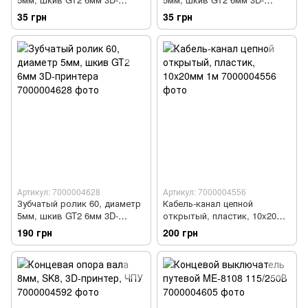
принтера
принтера
35 грн
35 грн
Артикул: 7000004628
Артикул: 7000004556
Зубчатый ролик 60, диаметр
Кабель-канал цепной
5мм, шкив GT2 6мм 3D-
открытый, пластик, 10x20мм
принтера
1м
190 грн
200 грн