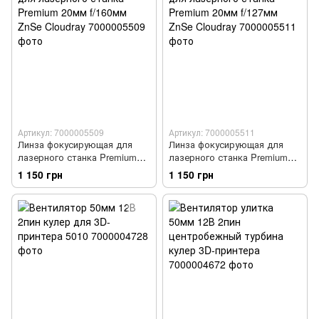
Артикул: 7000005509
Артикул: 7000005511
Линза фокусирующая для
Линза фокусирующая для
лазерного станка Premium
лазерного станка Premium
20мм f/160мм ZnSe Cloudray
20мм f/127мм ZnSe Cloudray
1 150 грн
1 150 грн