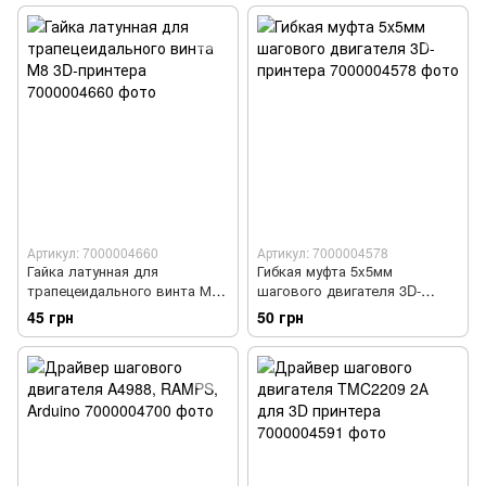
Артикул: 7000004660
Артикул: 7000004578
Гайка латунная для
Гибкая муфта 5x5мм
трапецеидального винта М8
шагового двигателя 3D-
3D-принтера
принтера
45 грн
50 грн