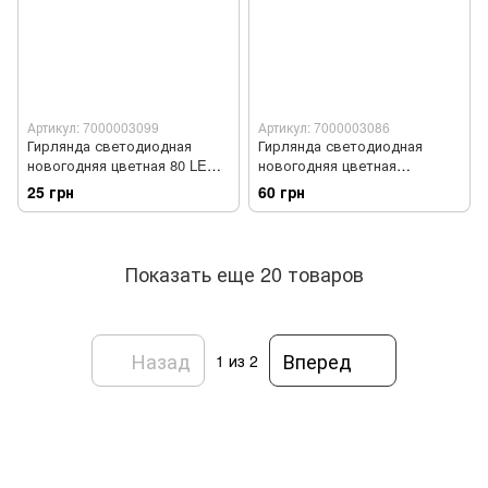
Артикул: 7000003099
Артикул: 7000003086
Гирлянда светодиодная
Гирлянда светодиодная
новогодняя цветная 80 LED
новогодняя цветная
4м
Сосульки 20 LED ламп 4.5м
25 грн
60 грн
Показать еще 20 товаров
Назад
Вперед
1
из 2