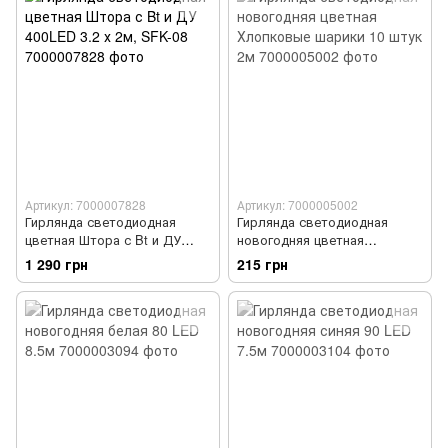
Артикул: 7000007828
Артикул: 7000005002
Гирлянда светодиодная
Гирлянда светодиодная
цветная Штора с Bt и ДУ
новогодняя цветная
400LED 3.2 х 2м, SFK-08
Хлопковые шарики 10 штук
1 290 грн
215 грн
2м