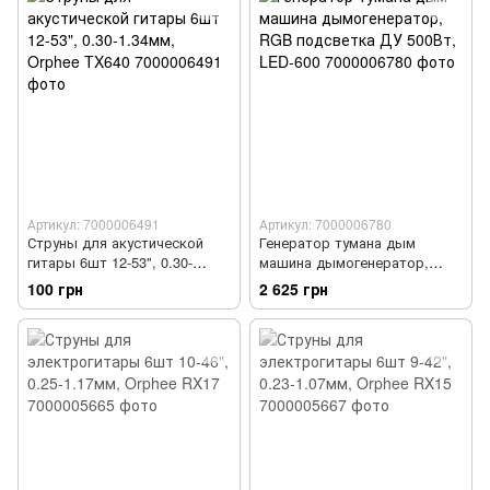
Артикул: 7000006491
Артикул: 7000006780
Струны для акустической
Генератор тумана дым
гитары 6шт 12-53", 0.30-
машина дымогенератор,
1.34мм, Orphee TX640
RGB подсветка ДУ 500Вт,
100 грн
2 625 грн
LED-600