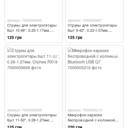
Артикул: 7000005665
Артикул: 7000005667
Струны для электрогитары
Струны для электрогитары
6шт 10-46", 0.25-1.17мм,
6шт 9-42", 0.23-1.07мм,
Orphee RX17
Orphee RX15
125 грн
125 грн
Артикул: 7000005668
Артикул: 7000005210
Струны для электрогитары
Микрофон караоке
6шт 11-50", 0.28-1.27мм,
беспроводной с колонкой
Orphee RX19
Bluetooth USB Q7
125 грн
220 грн