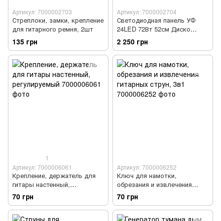
Артикул: 7000002703
Артикул: 7000002704
Стреплоки, замки, крепление
Светодиодная панель УФ
для гитарного ремня, 2шт
24LED 72Вт 52см Диско
стробоскоп цветомузыка
135 грн
2 250 грн
DMX512
1
Артикул: 7000006061
Артикул: 7000006252
Крепление, держатель для
Ключ для намотки,
гитары настенный,
обрезания и извлечения
регулируемый
гитарных струн, 3в1
70 грн
70 грн