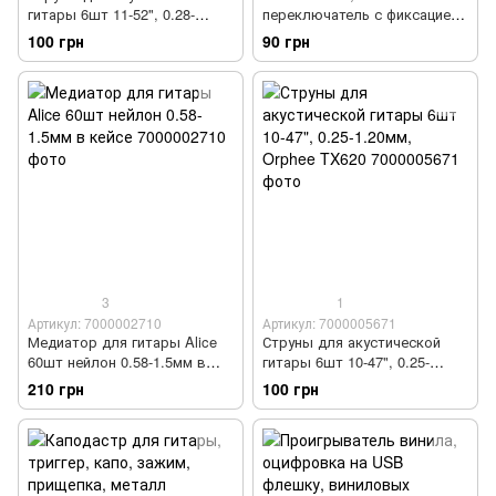
гитары 6шт 11-52", 0.28-
переключатель с фиксацией
1.32мм, Orphee TX630
True Bypass 9pin
100 грн
90 грн
3
1
Артикул: 7000002710
Артикул: 7000005671
Медиатор для гитары Alice
Струны для акустической
60шт нейлон 0.58-1.5мм в
гитары 6шт 10-47", 0.25-
кейсе
1.20мм, Orphee TX620
210 грн
100 грн