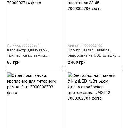
1
Артикул: 7000002714
Артикул: 7000002706
Каподастр для гитары,
Проигрыватель винила,
триггер, капо, зажим,
оцифровка на USB флешку,
прищепка, металл
виниловых пластинок 33 45
85 грн
2 400 грн