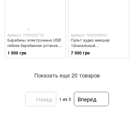
1
Артикул: 7000002716
Артикул: 7000005650
Барабаны электронные USB
Пульт аудио микшер
гибкие барабанная установка
12канальный
пэды Konix W758
профессиональный Yamaha
1 500 грн
7 500 грн
MX-1206USB
Показать еще 20 товаров
Назад
Вперед
1
из 3