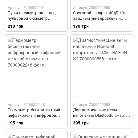
Артикул: 7000004964
Артикул: 7000001985
Пульсоксиметр на палец,
Слуховой аппарат 40дБ 10г
пульсовой оксиметр
заушный универсальный,
напалечный Lk-88
Cyber Sonic
210 грн
170 грн
Артикул: 7000002248
Артикул: 7000000558
Термометр бесконтактный
Диагностические весы
инфракрасный цифровой
напольные Bluetooth, смарт-
детский c памятью
весы 180кг GASON S6
195 грн
395 грн