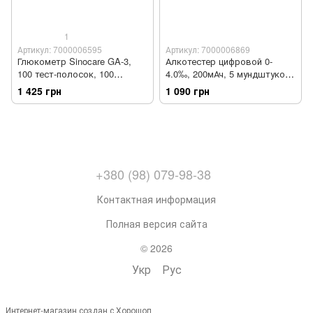
1
Артикул: 7000006595
Артикул: 7000006869
Глюкометр Sinocare GA-3,
Алкотестер цифровой 0-
100 тест-полосок, 100
4.0‰, 200мАч, 5 мундштуков,
ланцетов и прокалыватель
карманный драгер
1 425 грн
1 090 грн
+380 (98) 079-98-38
Контактная информация
Полная версия сайта
© 2026
Укр
Рус
Интернет-магазин создан с Хорошоп