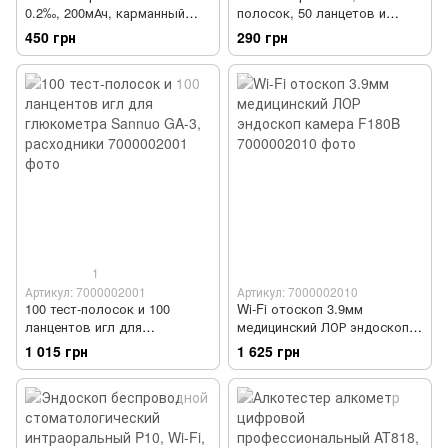
0.2‰, 200мАч, карманный
полосок, 50 ланцетов и
драгер MR702
прокалыватель, в кейсе
450 грн
290 грн
1
Артикул: 7000002001
Артикул: 7000002010
100 тест-полосок и 100
Wi-Fi отоскоп 3.9мм
ланцентов игл для
медицинский ЛОР эндоскоп
глюкометра Sannuo GA-3,
камера F180B
1 015 грн
1 625 грн
расходники