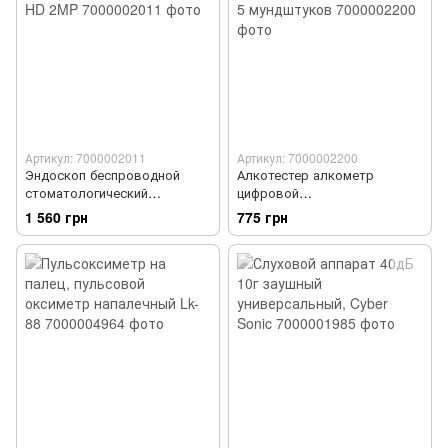
Артикул: 7000002011
Артикул: 7000002200
Эндоскоп беспроводной
Алкотестер алкометр
стоматологический
цифровой
интраоральный P10, Wi-Fi,
профессиональный AT818, 5
1 560 грн
775 грн
HD 2MP
мундштуков