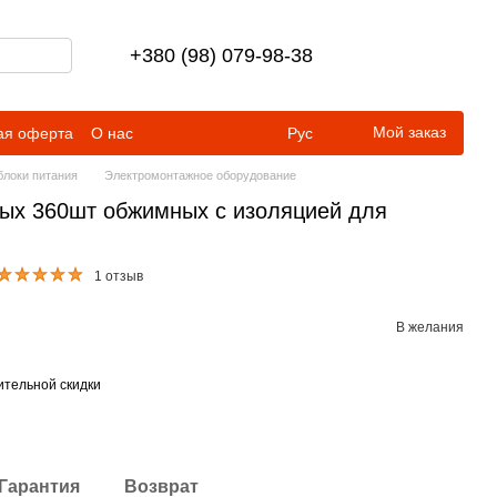
+380 (98) 079-98-38
Мой заказ
ая оферта
О нас
Рус
блоки питания
Электромонтажное оборудование
ых 360шт обжимных с изоляцией для
1 отзыв
В желания
тельной скидки
Гарантия
Возврат