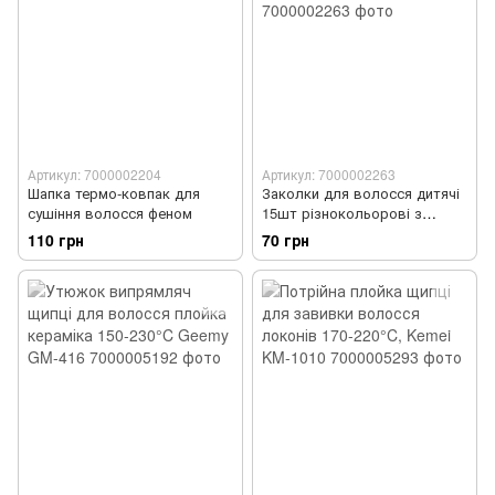
Артикул: 7000002204
Артикул: 7000002263
Шапка термо-ковпак для
Заколки для волосся дитячі
сушіння волосся феном
15шт різнокольорові з
фігурками
110 грн
70 грн