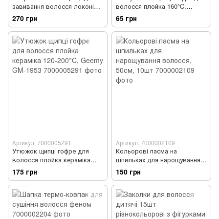
завивання волосся локонів
волосся плойка 160°C,
180-210 °C, Geemy GM-1956
портативний
270 грн
65 грн
Артикул: 7000005291
Артикул: 7000002109
Утюжок щипці гофре для
Кольорові пасма на
волосся плойка кераміка
шпильках для нарощування
120-200°C, Geemy GM-1953
волосся, 50см, 10шт
175 грн
150 грн