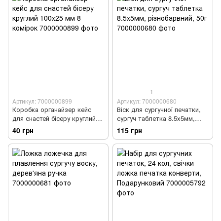
1
Артикул: 7000000899
Артикул: 7000000680
Коробка органайзер кейс
Віск для сургучної печатки,
для снастей бісеру круглий
сургуч таблетка 8.5x5мм,
100x25 мм 8 комірок
різнобарвний, 50г
40 грн
115 грн