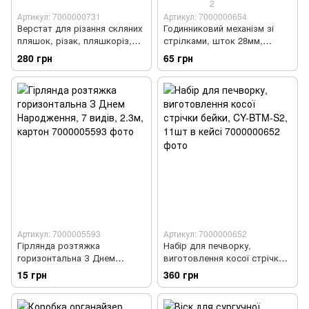
2
Артикул: 7000000731
Артикул: 7000000654
Верстат для різання скляних
Годинниковий механізм зі
пляшок, різак, пляшкоріз,
стрілками, шток 28мм,
склоріз
годинник настінний
280 грн
65 грн
дизайнерський
Артикул: 7000005593
Артикул: 7000000652
Гірлянда розтяжка
Набір для печворку,
горизонтальна З Днем
виготовлення косої стрічки
Народження, 7 видів, 2.3м,
бейки, CY-BTM-S2, 11шт в
15 грн
360 грн
картон
кейсі