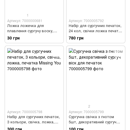
1
Артикул: 7000000681
Артикул: 7000005792
Ложка ложечка для
Набір для сургучних печаток,
плавлення сургучу воску,
24 кол, свічки ложка печатка
дерев'яна ручка
конверти, Подарунковий
30 грн
780 грн
2
Артикул: 7000005798
Артикул: 7000005799
Набір для сургучних печаток,
Сургучна свічка з гнотом
3 кольори, свічка, ложка,
5шт, декоративний сургуч
печатка Missing You
віск для печаток
300 грн
100 грн