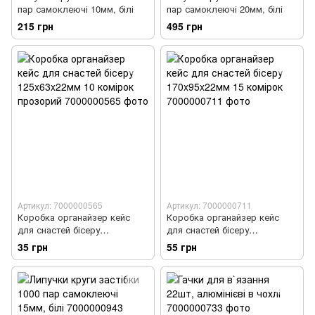
пар самоклеючі 10мм, білі
пар самоклеючі 20мм, білі
215 грн
495 грн
Артикул: 7000000565
Артикул: 7000000711
Коробка органайзер кейс
Коробка органайзер кейс
для снастей бісеру
для снастей бісеру
125x63x22мм 10 комірок
170x95x22мм 15 комірок
35 грн
55 грн
прозорий