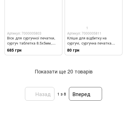
1
Артикул: 7000005803
Артикул: 7000005811
Віск для сургучної печатки,
Кліше для відбитку на
сургуч таблетка 8.5x5мм,
сургучі, сургучна печатка
500г
30мм, латунь, 128 ВИДІВ
685 грн
80 грн
Показати ще 20 товарів
Назад
Вперед
1
з 8