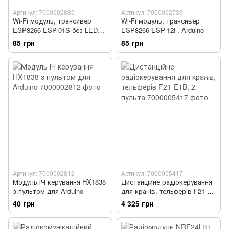
Артикул: 7000002889
Артикул: 7000002739
Wi-Fi модуль, трансивер
Wi-Fi модуль, трансивер
ESP8266 ESP-01S без LED
ESP8266 ESP-12F, Arduino
індикатора живлення
85 грн
85 грн
Артикул: 7000002812
Артикул: 7000005417
Модуль ІЧ керування HX1838
Дистанційне радіокерування
з пультом для Arduino
для кранів, тельферів F21-
E1B, 2 пульта
40 грн
4 325 грн