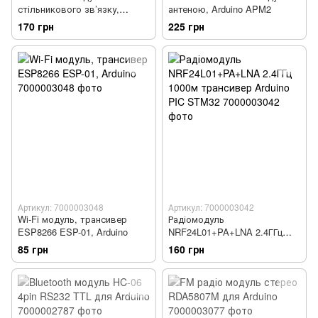
стільникового зв’язку,
антеною, Arduino APM2
дистанційного керування
170 грн
225 грн
SIM800L
Артикул: 7000003048
Артикул: 7000003042
Wi-Fi модуль, трансивер
Радіомодуль
ESP8266 ESP-01, Arduino
NRF24L01+PA+LNA 2.4ГГц
1000м трансивер Arduino PIC
85 грн
160 грн
STM32