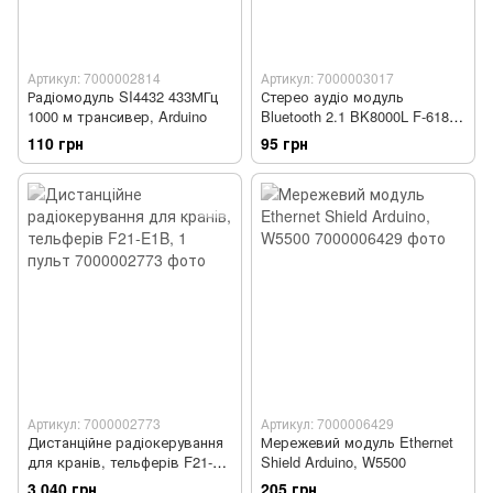
Артикул: 7000002814
Артикул: 7000003017
Радіомодуль SI4432 433МГц
Стерео аудіо модуль
1000 м трансивер, Arduino
Bluetooth 2.1 BK8000L F-6188
V4.0
110 грн
95 грн
Артикул: 7000002773
Артикул: 7000006429
Дистанційне радіокерування
Мережевий модуль Ethernet
для кранів, тельферів F21-
Shield Arduino, W5500
E1B, 1 пульт
3 040 грн
205 грн