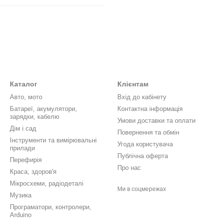
Каталог
Клієнтам
Авто, мото
Вхід до кабінету
Батареї, акумулятори,
Контактна інформація
зарядки, кабелю
Умови доставки та оплати
Дім і сад
Повернення та обмін
Інструменти та вимірювальні
Угода користувача
прилади
Публічна оферта
Перефирія
Про нас
Краса, здоров'я
Мікросхеми, радіодеталі
Ми в соцмережах
Музика
Програматори, контролери,
Arduino