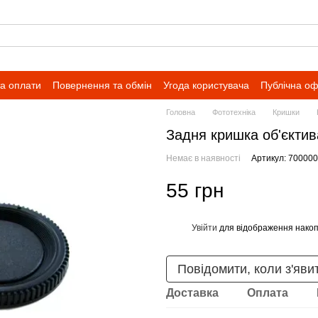
та оплати
Повернення та обмін
Угода користувача
Публічна о
Головна
Фототехніка
Кришки
Задня кришка об'єктив
Немає в наявності
Артикул: 70000
55 грн
Увійти
для відображення накоп
%
Повідомити, коли з'яви
Доставка
Оплата