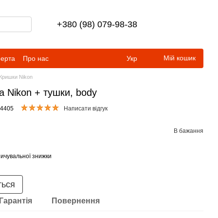
+380 (98) 079-98-38
Мій кошик
ферта
Про нас
Укр
Кришки Nikon
а Nikon + тушки, body
04405
Написати відгук
В бажання
ичувальної знижки
ться
Гарантія
Повернення