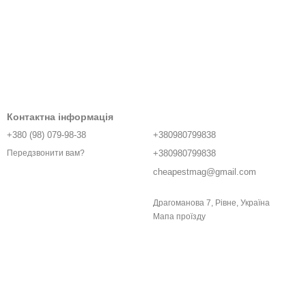
Контактна інформація
+380 (98) 079-98-38
+380980799838
+380980799838
Передзвонити вам?
cheapestmag@gmail.com
Драгоманова 7, Рівне, Україна
Мапа проїзду