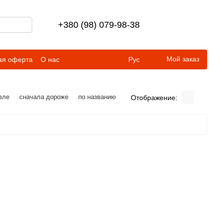
+380 (98) 079-98-38
Мой заказ
ая оферта
О нас
Рус
вле
сначала дороже
по названию
Отображение: