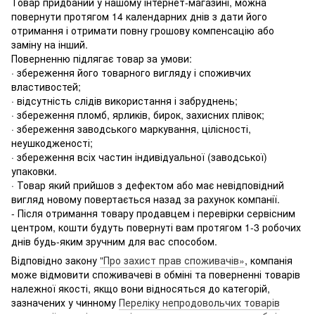
Товар придбаний у нашому інтернет-магазині, можна
повернути протягом 14 календарних днів з дати його
отримання і отримати повну грошову компенсацію або
заміну на інший.
Поверненню підлягає товар за умови:
· збереження його товарного вигляду і споживчих
властивостей;
· відсутність слідів використання і забруднень;
· збереження пломб, ярликів, бирок, захисних плівок;
· збереження заводського маркування, цілісності,
неушкодженості;
· збереження всіх частин індивідуальної (заводської)
упаковки.
· Товар який прийшов з дефектом або має невідповідний
вигляд новому повертається назад за рахунок компанії.
- Після отримання товару продавцем і перевірки сервісним
центром, кошти будуть повернуті вам протягом 1-3 робочих
днів будь-яким зручним для вас способом.
Відповідно закону
"Про захист прав споживачів»
, компанія
може відмовити споживачеві в обміні та поверненні товарів
належної якості, якщо вони відносяться до категорій,
зазначених у чинному
Переліку непродовольчих товарів