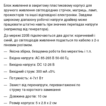
Блок живлення в закритому пластиковому корпусі для
зручного живлення світлодіодних стрічок, матриць, ламп,
прожекторів та іншої відповідної електроніки. Завдяки
широкому діапазону робочої напруги драйвер може
працювати штатно навіть при значних перепадах напруги
(наприклад від генератора).
До мережі 220В підключаються два дроти: коричневий і
синій, до світлодіодів живлення подається по кабелю з 2-х
піновим роз'ємом.
Якісна збірка, безшумна робота без мерехтінь і т.п.
Вхідна напруга: AC 85-265 В 50-60 Гц
Вихідна напруга: DC 12-26 В
Вихідний струм: 300 мА ±5%
Потужність: 4-7x1 Вт
Захист від перенапруги, перевантаженні по
струму та короткого замикання
Довжина дротів: 10 см
Розмір корпуса: 5 х 2.8 х 2 см