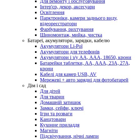
Для ремонту і обслуговування
Інтер'єр, декор, аксесуари
Освітлення
Парктроніки, камери заднього виду,
відеореєстратори
Фарбування, рихтування
Шиномонтаж, мийка, чистка
Батареї, акумулятори, зарядки, кабелю
Акумулятори Li-Pol
Акумулятори для телефонів
Акумулятори і з/у АА, ААА, 18650, крони
Батарейки таблетки, АА, ААА, 23А, 27А,
крони
Кабелі для камер USB, AV
Мережеві + авто зарядні для фотобатарей
Дім і сад
Для дітей
Для тварин
Домашній затишок
Замки, сейфи, ключі
Ігри та розваги
Канцтовари
Кухонне приладдя
Магніти
Підсвічування, нічні лампи