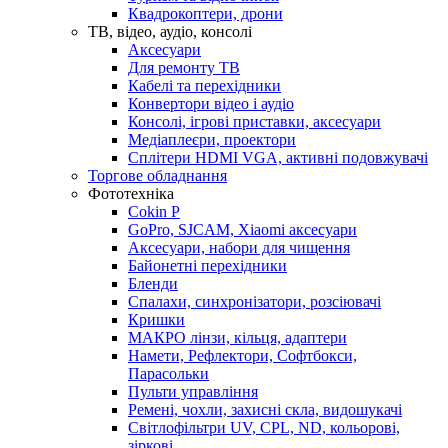
Квадрокоптери, дрони
ТВ, відео, аудіо, консолі
Аксесуари
Для ремонту ТВ
Кабелі та перехідники
Конвертори відео і аудіо
Консолі, ігрові приставки, аксесуари
Медіаплеєри, проектори
Сплітери HDMI VGA, активні подовжувачі
Торгове обладнання
Фототехніка
Cokin P
GoPro, SJCAM, Xiaomi аксесуари
Аксесуари, набори для чищення
Байонетні перехідники
Бленди
Спалахи, синхронізатори, розсіювачі
Кришки
МАКРО лінзи, кільця, адаптери
Намети, Рефлектори, Софтбокси,
Парасольки
Пульти управління
Ремені, чохли, захисні скла, видошукачі
Світлофільтри UV, CPL, ND, кольорові,
зіркові