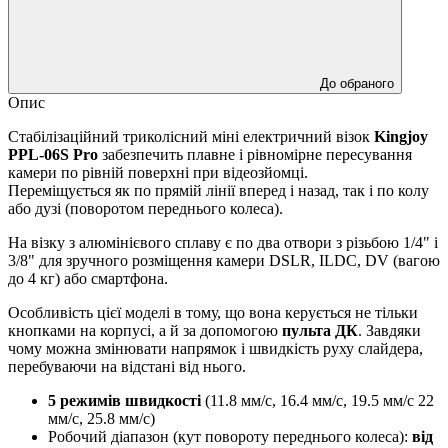
До обраного
Опис
Стабілізаційний триколісний міні електричний візок
Kingjoy
PPL-06S Pro
забезпечить плавне і рівномірне пересування
камери по рівній поверхні при відеозйомці.
Переміщується як по прямій лінії вперед і назад, так і по колу
або дузі (поворотом переднього колеса).
На візку з алюмінієвого сплаву є по два отвори з різьбою 1/4" і
3/8" для зручного розміщення камери DSLR, ILDC, DV (вагою
до 4 кг) або смартфона.
Особливість цієї моделі в тому, що вона керується не тільки
кнопками на корпусі, а й за допомогою
пульта ДК
. Завдяки
чому можна змінювати напрямок і швидкість руху слайдера,
перебуваючи на відстані від нього.
5 режимів швидкості
(11.8 мм/с, 16.4 мм/с, 19.5 мм/с 22
мм/с, 25.8 мм/с)
Робочий діапазон (кут повороту переднього колеса):
від