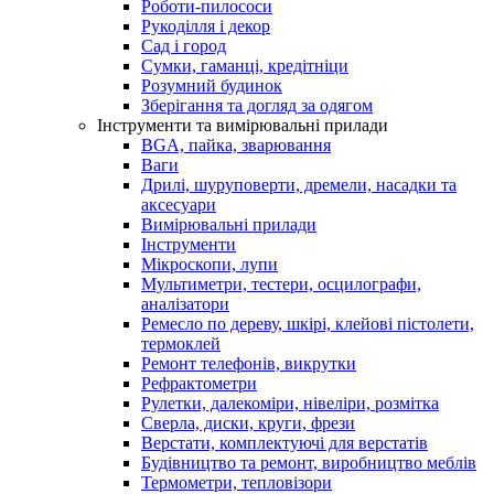
Роботи-пилососи
Рукоділля і декор
Сад і город
Сумки, гаманці, кредітніци
Розумний будинок
Зберігання та догляд за одягом
Інструменти та вимірювальні прилади
BGA, пайка, зварювання
Ваги
Дрилі, шуруповерти, дремели, насадки та
аксесуари
Вимірювальні прилади
Інструменти
Мікроскопи, лупи
Мультиметри, тестери, осцилографи,
аналізатори
Ремесло по дереву, шкірі, клейові пістолети,
термоклей
Ремонт телефонів, викрутки
Рефрактометри
Рулетки, далекоміри, нівеліри, розмітка
Сверла, диски, круги, фрези
Верстати, комплектуючі для верстатів
Будівництво та ремонт, виробництво меблів
Термометри, тепловізори