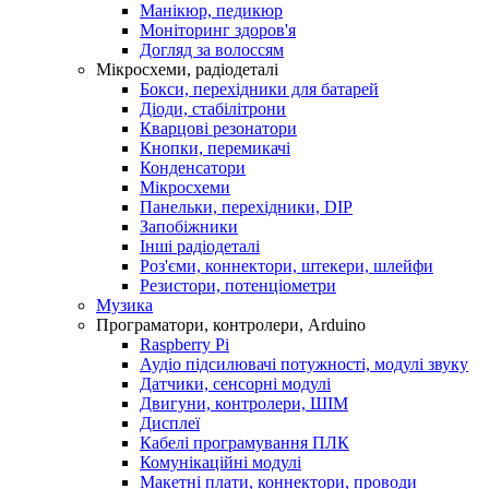
Манікюр, педикюр
Моніторинг здоров'я
Догляд за волоссям
Мікросхеми, радіодеталі
Бокси, перехідники для батарей
Діоди, стабілітрони
Кварцові резонатори
Кнопки, перемикачі
Конденсатори
Мікросхеми
Панельки, перехідники, DIP
Запобіжники
Інші радіодеталі
Роз'єми, коннектори, штекери, шлейфи
Резистори, потенціометри
Музика
Програматори, контролери, Arduino
Raspberry Pi
Аудіо підсилювачі потужності, модулі звуку
Датчики, сенсорні модулі
Двигуни, контролери, ШІМ
Дисплеї
Кабелі програмування ПЛК
Комунікаційні модулі
Макетні плати, коннектори, проводи