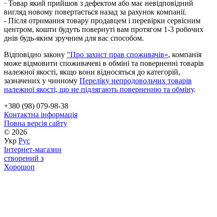
· Товар який прийшов з дефектом або має невідповідний
вигляд новому повертається назад за рахунок компанії.
- Після отримання товару продавцем і перевірки сервісним
центром, кошти будуть повернуті вам протягом 1-3 робочих
днів будь-яким зручним для вас способом.
Відповідно закону
"Про захист прав споживачів»
, компанія
може відмовити споживачеві в обміні та поверненні товарів
належної якості, якщо вони відносяться до категорій,
зазначених у чинному
Переліку непродовольчих товарів
належної якості, що не підлягають поверненню та обміну
.
+380 (98) 079-98-38
Контактна інформація
Повна версія сайту
© 2026
Укр
Рус
Інтернет-магазин
створений з
Хорошоп