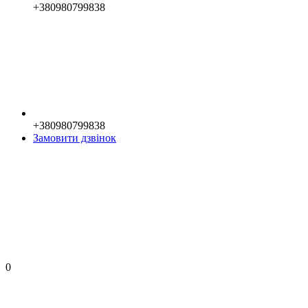
+380980799838
+380980799838
Замовити дзвінок
0