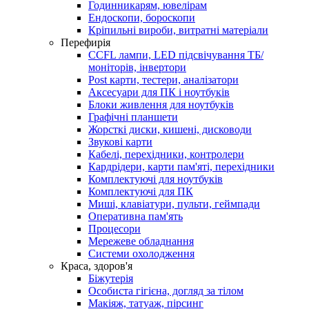
Годинникарям, ювелірам
Ендоскопи, бороскопи
Кріпильні вироби, витратні матеріали
Перефирія
CCFL лампи, LED підсвічування ТБ/
моніторів, інвертори
Post карти, тестери, аналізатори
Аксесуари для ПК і ноутбуків
Блоки живлення для ноутбуків
Графічні планшети
Жорсткі диски, кишені, дисководи
Звукові карти
Кабелі, перехідники, контролери
Кардрідери, карти пам'яті, перехідники
Комплектуючі для ноутбуків
Комплектуючі для ПК
Миші, клавіатури, пульти, геймпади
Оперативна пам'ять
Процесори
Мережеве обладнання
Системи охолодження
Краса, здоров'я
Біжутерія
Особиста гігієна, догляд за тілом
Макіяж, татуаж, пірсинг