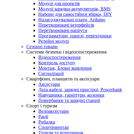
Модулі для проектів
Модулі зарядки акумуляторів, BMS
Набори для самостійної збірки, DIY
Налагоджувальні плати, Arduino
Перетворювачі інтерфейсів
Перетворювачі напруги
Програматори, панелі, перехідники
Релейні модулі
Сезонні товари
Системи безпеки і відеоспостереження
Відеоспостереження
Контроль доступу
Монтаж, Блоки живлення
Сигналізації
Смартфони, планшети та аксесуари
Аксесуари
Дата-кабелі, зарядні пристрої, Powerbank
Навушники, гарнітури, колонки
Повербанки та зарядні станції
Спорт і туризм
Велоаксесуари
Рації
Рибалка
Спортінвентар
Туризм та відпочинок