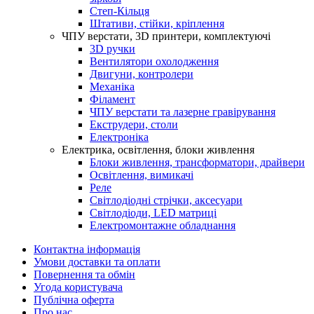
Степ-Кільця
Штативи, стійки, кріплення
ЧПУ верстати, 3D принтери, комплектуючі
3D ручки
Вентилятори охолодження
Двигуни, контролери
Механіка
Філамент
ЧПУ верстати та лазерне гравірування
Екструдери, столи
Електроніка
Електрика, освітлення, блоки живлення
Блоки живлення, трансформатори, драйвери
Освітлення, вимикачі
Реле
Світлодіодні стрічки, аксесуари
Світлодіоди, LED матриці
Електромонтажне обладнання
Контактна інформація
Умови доставки та оплати
Повернення та обмін
Угода користувача
Публічна оферта
Про нас